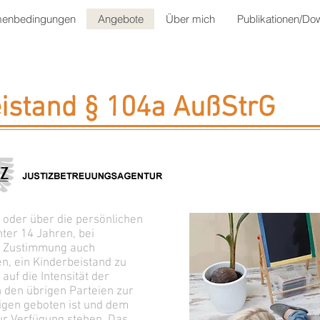
enbedingungen
Angebote
Über mich
Publikationen/Do
istand § 104a AußStrG
 oder über die persönlichen
nter 14 Jahren, bei
n Zustimmung auch
n, ein Kinderbeistand zu
auf die Intensität der
den übrigen Parteien zur
igen geboten ist und dem