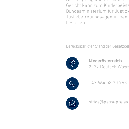
Gericht geeignete Personen z
Gericht kann zum Kinderbeist
Bundesministerium für Justiz 
Justizbetreuungsagentur nam
bestellen.
Berücksichtigter Stand der Gesetzge
Niederösterreich
2232 Deutsch Wag
+43 664 58 70 793
office@petra-preiss.