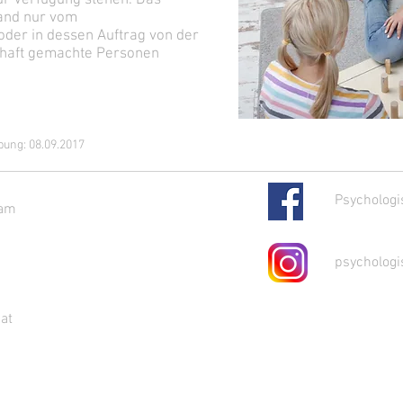
ur Verfügung stehen. Das
and nur vom
oder in dessen Auftrag von der
haft gemachte Personen
bung: 08.09.2017
Psychologi
ram
psychologi
at