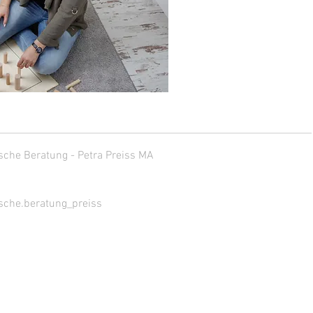
sche Beratung - Petra Preiss MA
sche.beratung_preiss